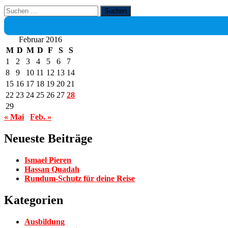
Suchen
nach:
Februar 2016
M
D
M
D
F
S
S
1
2
3
4
5
6
7
8
9
10
11
12
13
14
15
16
17
18
19
20
21
22
23
24
25
26
27
28
29
« Mai
Feb. »
Neueste Beiträge
Ismael Pieren
Hassan Quadah
Rundum-Schutz für deine Reise
Kategorien
Ausbildung