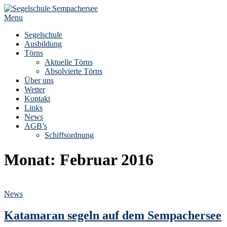
Skip
to
Menu
content
Segelschule
Ausbildung
Törns
Aktuelle Törns
Absolvierte Törns
Über uns
Wetter
Kontakt
Links
News
AGB’s
Schiffsordnung
Monat:
Februar 2016
News
Katamaran segeln auf dem Sempachersee