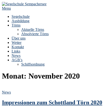
Skip
to
Menu
content
Segelschule
Ausbildung
Törns
Aktuelle Törns
Absolvierte Törns
Über uns
Wetter
Kontakt
Links
News
AGB’s
Schiffsordnung
Monat:
November 2020
News
Impressionen zum Schottland Törn 2020