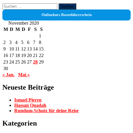
Suchen
nach:
Onlinekurs Bootsführerschein
November 2020
M
D
M
D
F
S
S
1
2
3
4
5
6
7
8
9
10
11
12
13
14
15
16
17
18
19
20
21
22
23
24
25
26
27
28
29
30
« Jan.
Mai »
Neueste Beiträge
Ismael Pieren
Hassan Quadah
Rundum-Schutz für deine Reise
Kategorien