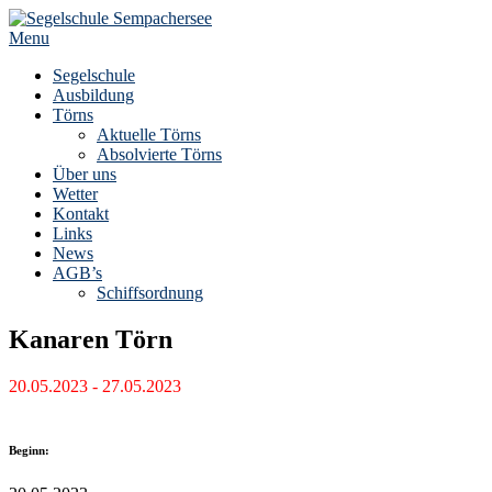
Skip
to
Menu
content
Segelschule
Ausbildung
Törns
Aktuelle Törns
Absolvierte Törns
Über uns
Wetter
Kontakt
Links
News
AGB’s
Schiffsordnung
Kanaren Törn
20.05.2023 - 27.05.2023
Beginn: