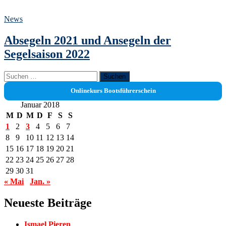
News
Absegeln 2021 und Ansegeln der
Segelsaison 2022
Suchen
nach:
Onlinekurs Bootsführerschein
Januar 2018
M
D
M
D
F
S
S
1
2
3
4
5
6
7
8
9
10
11
12
13
14
15
16
17
18
19
20
21
22
23
24
25
26
27
28
29
30
31
« Mai
Jan. »
Neueste Beiträge
Ismael Pieren