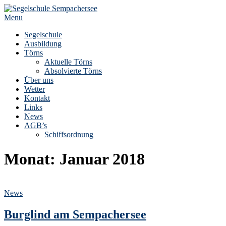
Skip
to
Menu
content
Segelschule
Ausbildung
Törns
Aktuelle Törns
Absolvierte Törns
Über uns
Wetter
Kontakt
Links
News
AGB’s
Schiffsordnung
Monat:
Januar 2018
News
Burglind am Sempachersee