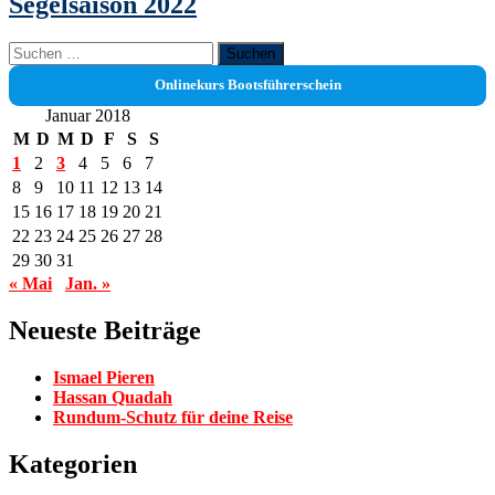
Segelsaison 2022
Suchen
nach:
Onlinekurs Bootsführerschein
Januar 2018
M
D
M
D
F
S
S
1
2
3
4
5
6
7
8
9
10
11
12
13
14
15
16
17
18
19
20
21
22
23
24
25
26
27
28
29
30
31
« Mai
Jan. »
Neueste Beiträge
Ismael Pieren
Hassan Quadah
Rundum-Schutz für deine Reise
Kategorien