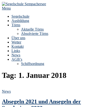
Skip
to
Menu
content
Segelschule
Ausbildung
Törns
Aktuelle Törns
Absolvierte Törns
Über uns
Wetter
Kontakt
Links
News
AGB’s
Schiffsordnung
Tag:
1. Januar 2018
News
Absegeln 2021 und Ansegeln der