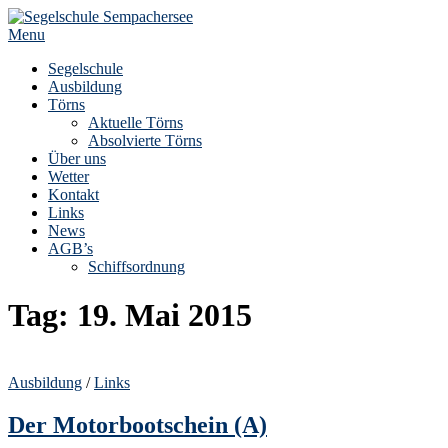
Skip
to
Menu
content
Segelschule
Ausbildung
Törns
Aktuelle Törns
Absolvierte Törns
Über uns
Wetter
Kontakt
Links
News
AGB’s
Schiffsordnung
Tag:
19. Mai 2015
Ausbildung
/
Links
Der Motorbootschein (A)