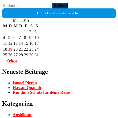
Suchen
nach:
Onlinekurs Bootsführerschein
Mai 2015
M
D
M
D
F
S
S
1
2
3
4
5
6
7
8
9
10
11
12
13
14
15
16
17
18
19
20
21
22
23
24
25
26
27
28
29
30
31
Feb. »
Neueste Beiträge
Ismael Pieren
Hassan Quadah
Rundum-Schutz für deine Reise
Kategorien
Ausbildung